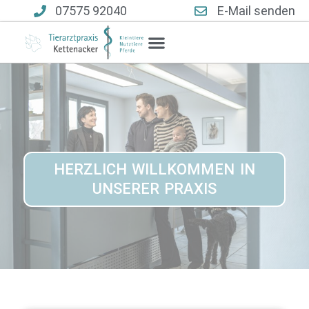
07575 92040
E-Mail senden
Unser Team
HERZLICH WILLKOMMEN IN
UNSERER PRAXIS